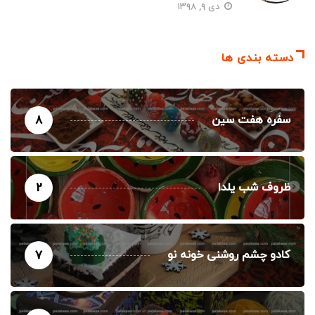
دی ۹, ۱۳۹۸
دسته بندی ها
سفره هفت سین
8
ظروف شب یلدا
2
کادو چشم روشنی خونه نو
7