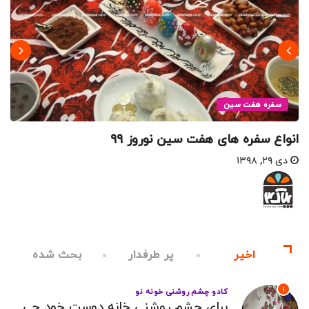
سفره هفت سین
انواع سفره های هفت سین نوروز ۹۹
دی ۲۹, ۱۳۹۸
اخیر
پر طرفدار
بحث شده
1
کادو چشم روشنی خونه نو
برای چشم روشنی خانه دوست خود چی