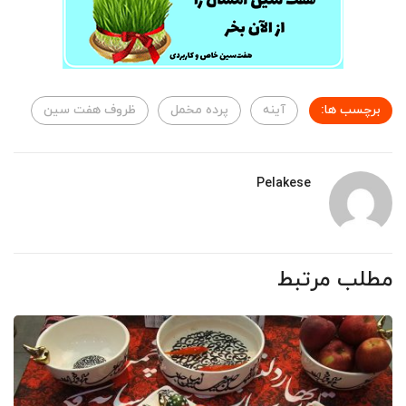
برچسب ها:
آینه
پرده مخمل
ظروف هفت سین
Pelakese
مطلب مرتبط